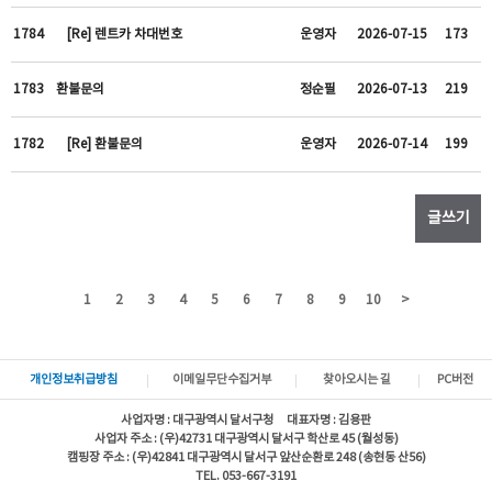
1784
[Re] 렌트카 차대번호
운영자
2026-07-15
173
1783
환불문의
정순필
2026-07-13
219
1782
[Re] 환불문의
운영자
2026-07-14
199
글쓰기
1
2
3
4
5
6
7
8
9
10
>
개인정보취급방침
이메일무단수집거부
찾아오시는 길
PC버전
사업자명 : 대구광역시 달서구청 대표자명 : 김용판
사업자 주소 : (우)42731 대구광역시 달서구 학산로 45 (월성동)
캠핑장 주소 : (우)42841 대구광역시 달서구 앞산순환로 248 (송현동 산56)
TEL. 053-667-3191