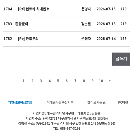
1784
[Re] 렌트카 차대번호
운영자
2026-07-15
173
1783
환불문의
정순필
2026-07-13
219
1782
[Re] 환불문의
운영자
2026-07-14
199
글쓰기
1
2
3
4
5
6
7
8
9
10
>
개인정보취급방침
이메일무단수집거부
찾아오시는 길
PC버전
사업자명 : 대구광역시 달서구청 대표자명 : 김용판
사업자 주소 : (우)42731 대구광역시 달서구 학산로 45 (월성동)
캠핑장 주소 : (우)42841 대구광역시 달서구 앞산순환로 248 (송현동 산56)
TEL. 053-667-3191