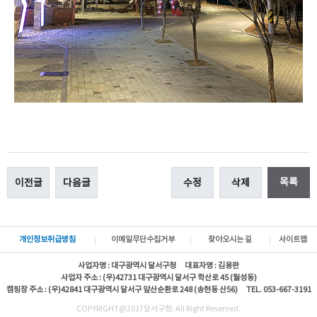
목록
이전글
다음글
수정
삭제
개인정보취급방침
이메일무단수집거부
찾아오시는 길
사이트맵
사업자명 : 대구광역시 달서구청 대표자명 : 김용판
사업자 주소 : (우)42731 대구광역시 달서구 학산로 45 (월성동)
캠핑장 주소 : (우)42841 대구광역시 달서구 앞산순환로 248 (송현동 산56) TEL. 053-667-3191
COPYRIGHT@2017달서구청. All Right Reserved.