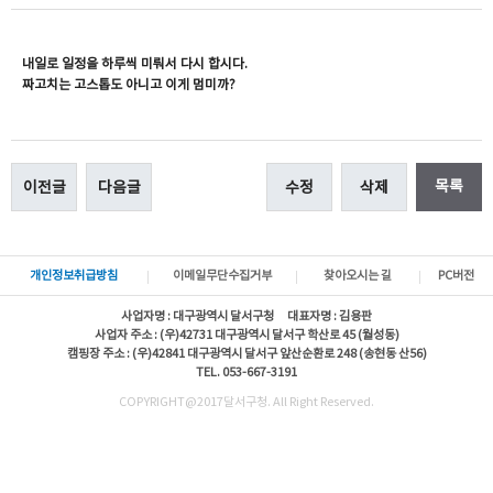
내일로 일정을 하루씩 미뤄서 다시 합시다.
짜고치는 고스톱도 아니고 이게 멈미까?
목록
이전글
다음글
수정
삭제
개인정보취급방침
이메일무단수집거부
찾아오시는 길
PC버전
사업자명 : 대구광역시 달서구청 대표자명 : 김용판
사업자 주소 : (우)42731 대구광역시 달서구 학산로 45 (월성동)
캠핑장 주소 : (우)42841 대구광역시 달서구 앞산순환로 248 (송현동 산56)
TEL. 053-667-3191
COPYRIGHT@2017달서구청. All Right Reserved.