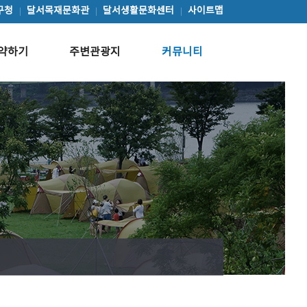
구청
달서목재문화관
달서생활문화센터
사이트맵
약하기
주변관광지
커뮤니티