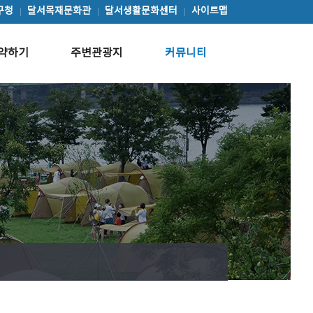
구청
달서목재문화관
달서생활문화센터
사이트맵
약하기
주변관광지
커뮤니티