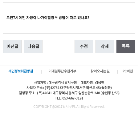
오전7시이전 차량이 나가야할경우 방법이 따로 있나요?
목록
이전글
다음글
수정
삭제
개인정보취급방침
이메일무단수집거부
찾아오시는 길
PC버전
사업자명 : 대구광역시 달서구청 대표자명 : 김용판
사업자 주소 : (우)42731 대구광역시 달서구 학산로 45 (월성동)
캠핑장 주소 : (우)42841 대구광역시 달서구 앞산순환로 248 (송현동 산56)
TEL. 053-667-3191
COPYRIGHT@2017달서구청. All Right Reserved.