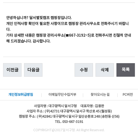
안녕하십니까? 달서별빛캠프 캠핑장입니다.
개인 인적사항 확인이 필요한 사항이므로 캠핑장 관리사무소로 전화주시기 바랍니
다.
기타 상세한 내용은 캠핑장 관리사무소(☎667-3192~5)로 전화주시면 친절히 안내
해 드리겠습니다. 감사합니다.
목록
이전글
다음글
수정
삭제
개인정보취급방침
이메일무단수집거부
찾아오시는 길
PC버전
사업자명 : 대구광역시 달서구청 대표자명 : 김용판
사업자 주소 : (우)42731 대구광역시 달서구 학산로 45 (월성동)
캠핑장 주소 : (우)42841 대구광역시 달서구 앞산순환로 248 (송현동 산56)
TEL. 053-667-3191
COPYRIGHT@2017달서구청. All Right Reserved.