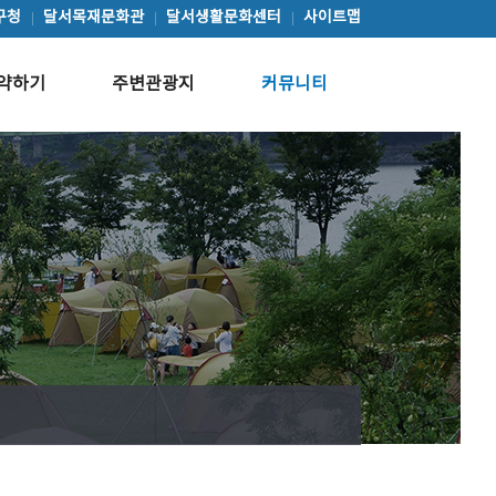
구청
달서목재문화관
달서생활문화센터
사이트맵
약하기
주변관광지
커뮤니티