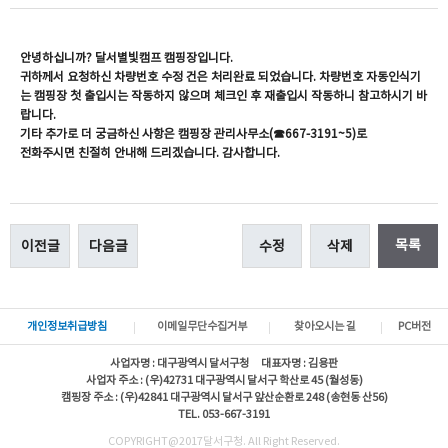
안녕하십니까? 달서별빛캠프 캠핑장입니다.
귀하께서 요청하신 차량번호 수정 건은 처리완료 되었습니다. 차량번호 자동인식기
는 캠핑장 첫 출입시는 작동하지 않으며 체크인 후 재출입시 작동하니 참고하시기 바
랍니다.
기타 추가로 더 궁금하신 사항은 캠핑장 관리사무소(☎667-3191~5)로
전화주시면 친절히 안내해 드리겠습니다. 감사합니다.
목록
이전글
다음글
수정
삭제
개인정보취급방침
이메일무단수집거부
찾아오시는 길
PC버전
사업자명 : 대구광역시 달서구청 대표자명 : 김용판
사업자 주소 : (우)42731 대구광역시 달서구 학산로 45 (월성동)
캠핑장 주소 : (우)42841 대구광역시 달서구 앞산순환로 248 (송현동 산56)
TEL. 053-667-3191
COPYRIGHT@2017달서구청. All Right Reserved.