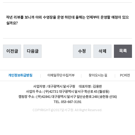
작년 리뷰를 보니까 야외 수영장을 운영 하던데 올해는 언제부터 운영할 예정이 있으
실까요?
목록
이전글
다음글
수정
삭제
개인정보취급방침
이메일무단수집거부
찾아오시는 길
PC버전
사업자명 : 대구광역시 달서구청 대표자명 : 김용판
사업자 주소 : (우)42731 대구광역시 달서구 학산로 45 (월성동)
캠핑장 주소 : (우)42841 대구광역시 달서구 앞산순환로 248 (송현동 산56)
TEL. 053-667-3191
COPYRIGHT@2017달서구청. All Right Reserved.