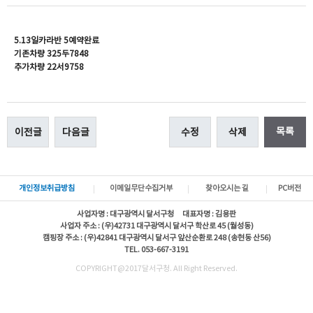
5.13일카라반 5예약완료
기존차량 325두7848
추가차량 22서9758
목록
이전글
다음글
수정
삭제
개인정보취급방침
이메일무단수집거부
찾아오시는 길
PC버전
사업자명 : 대구광역시 달서구청 대표자명 : 김용판
사업자 주소 : (우)42731 대구광역시 달서구 학산로 45 (월성동)
캠핑장 주소 : (우)42841 대구광역시 달서구 앞산순환로 248 (송현동 산56)
TEL. 053-667-3191
COPYRIGHT@2017달서구청. All Right Reserved.