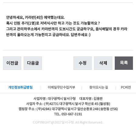
안녕하세요, 카라반(4인) 예약했는데요.
혹시 인원 추가(1명)로 저녁식사만 하고 가는 것도 가능할까요 ?
그리고 관리하무소에서 카라반까지 도보시간도 궁금하구요, 음식배달의 경우 카라
반까지 올라오는게 가능한지고 궁금하네요. 답변주세요 :)
목록
이전글
다음글
수정
삭제
개인정보취급방침
이메일무단수집거부
찾아오시는 길
PC버전
사업자명 : 대구광역시 달서구청 대표자명 : 김용판
사업자 주소 : (우)42731 대구광역시 달서구 학산로 45 (월성동)
캠핑장 주소 : (우)42841 대구광역시 달서구 앞산순환로 248 (송현동 산56)
TEL. 053-667-3191
COPYRIGHT@2017달서구청. All Right Reserved.