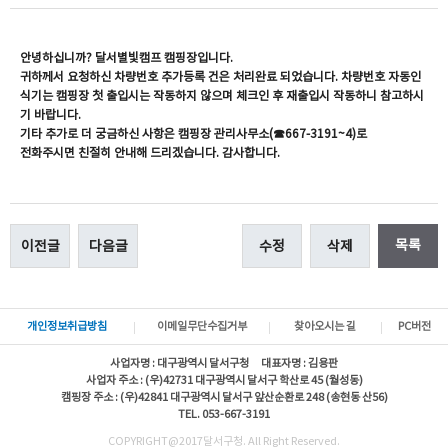
안녕하십니까? 달서별빛캠프 캠핑장입니다.
귀하께서 요청하신 차량번호 추가등록 건은 처리완료 되었습니다. 차량번호 자동인
식기는 캠핑장 첫 출입시는 작동하지 않으며 체크인 후 재출입시 작동하니 참고하시
기 바랍니다.
기타 추가로 더 궁금하신 사항은 캠핑장 관리사무소(☎667-3191~4)로
전화주시면 친절히 안내해 드리겠습니다. 감사합니다.
목록
이전글
다음글
수정
삭제
개인정보취급방침
이메일무단수집거부
찾아오시는 길
PC버전
사업자명 : 대구광역시 달서구청 대표자명 : 김용판
사업자 주소 : (우)42731 대구광역시 달서구 학산로 45 (월성동)
캠핑장 주소 : (우)42841 대구광역시 달서구 앞산순환로 248 (송현동 산56)
TEL. 053-667-3191
COPYRIGHT@2017달서구청. All Right Reserved.