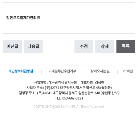
감면으로결제가안되요
목록
이전글
다음글
수정
삭제
개인정보취급방침
이메일무단수집거부
찾아오시는 길
PC버전
사업자명 : 대구광역시 달서구청 대표자명 : 김용판
사업자 주소 : (우)42731 대구광역시 달서구 학산로 45 (월성동)
캠핑장 주소 : (우)42841 대구광역시 달서구 앞산순환로 248 (송현동 산56)
TEL. 053-667-3191
COPYRIGHT@2017달서구청. All Right Reserved.