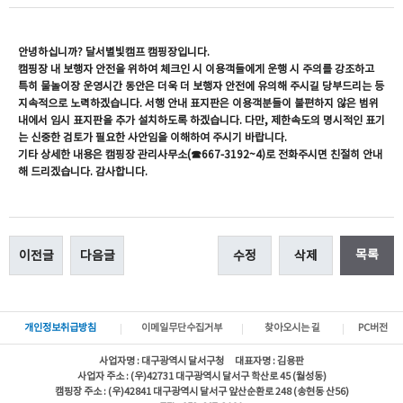
안녕하십니까? 달서별빛캠프 캠핑장입니다.
캠핑장 내 보행자 안전을 위하여 체크인 시 이용객들에게 운행 시 주의를 강조하고
특히 물놀이장 운영시간 동안은 더욱 더 보행자 안전에 유의해 주시길 당부드리는 등
지속적으로 노력하겠습니다. 서행 안내 표지판은 이용객분들이 불편하지 않은 범위
내에서 임시 표지판을 추가 설치하도록 하겠습니다. 다만, 제한속도의 명시적인 표기
는 신중한 검토가 필요한 사안임을 이해하여 주시기 바랍니다.
기타 상세한 내용은 캠핑장 관리사무소(☎667-3192~4)로 전화주시면 친절히 안내
해 드리겠습니다. 감사합니다.
목록
이전글
다음글
수정
삭제
개인정보취급방침
이메일무단수집거부
찾아오시는 길
PC버전
사업자명 : 대구광역시 달서구청 대표자명 : 김용판
사업자 주소 : (우)42731 대구광역시 달서구 학산로 45 (월성동)
캠핑장 주소 : (우)42841 대구광역시 달서구 앞산순환로 248 (송현동 산56)