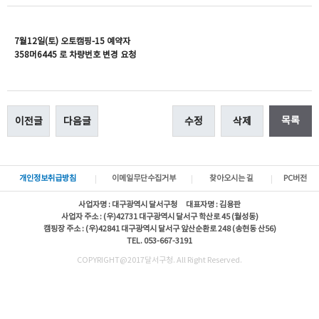
7월12일(토) 오토캠핑-15 예약자
358머6445 로 차량번호 변경 요청
목록
이전글
다음글
수정
삭제
개인정보취급방침
이메일무단수집거부
찾아오시는 길
PC버전
사업자명 : 대구광역시 달서구청 대표자명 : 김용판
사업자 주소 : (우)42731 대구광역시 달서구 학산로 45 (월성동)
캠핑장 주소 : (우)42841 대구광역시 달서구 앞산순환로 248 (송현동 산56)
TEL. 053-667-3191
COPYRIGHT@2017달서구청. All Right Reserved.