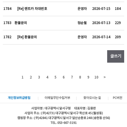
1784
[Re] 렌트카 차대번호
운영자
2026-07-15
184
1783
환불문의
정순필
2026-07-13
229
1782
[Re] 환불문의
운영자
2026-07-14
209
글쓰기
1
2
3
4
5
6
7
8
9
10
>
개인정보취급방침
이메일무단수집거부
찾아오시는 길
PC버전
사업자명 : 대구광역시 달서구청 대표자명 : 김용판
사업자 주소 : (우)42731 대구광역시 달서구 학산로 45 (월성동)
캠핑장 주소 : (우)42841 대구광역시 달서구 앞산순환로 248 (송현동 산56)
TEL. 053-667-3191