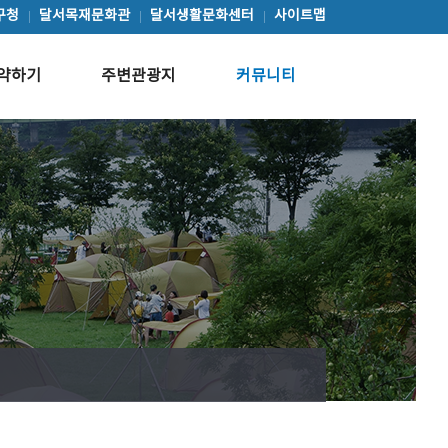
구청
달서목재문화관
달서생활문화센터
사이트맵
약하기
주변관광지
커뮤니티