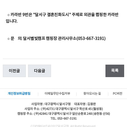
○ 카라반 9번은 "달서구 결혼친화도시" 주제로 외관을 랩핑한 카라반
입니다.
○ 문 의: 달서별빛캠프 캠핑장 관리사무소(053-667-3191)
목록
이전글
다음글
개인정보취급방침
이메일무단수집거부
찾아오시는 길
PC버전
사업자명 : 대구광역시 달서구청 대표자명 : 김용판
사업자 주소 : (우)42731 대구광역시 달서구 학산로 45 (월성동)
캠핑장 주소 : (우)42841 대구광역시 달서구 앞산순환로 248 (송현동 산56)
TEL. 053-667-3191
COPYRIGHT@2017달서구청. All Right Reserved.