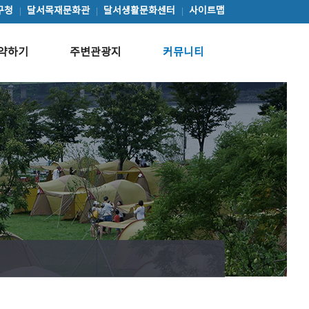
구청
달서목재문화관
달서생활문화센터
사이트맵
약하기
주변관광지
커뮤니티