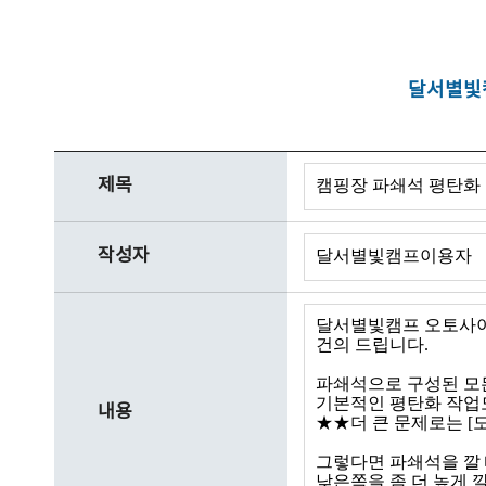
달서별빛캠
제목
작성자
내용